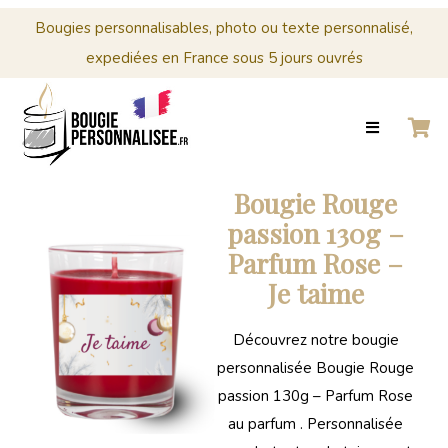
Menu
Cérémonies
Bougies personnalisables, photo ou texte personnalisé,
expediées en France sous 5 jours ouvrés
0
Panier
ACCUEIL
BOUGIES
MARIAGE
CRÉER
PERSONNALISÉES
Panier
VOTRE
BOUGIE
Votre
Bougie Rouge
PERSONNALISÉE
panier
passion 130g –
est
CÉRÉMONIES
Parfum Rose –
vide.
Je taime
PROFESSIONNELS
CONTACT
Découvrez notre bougie
personnalisée Bougie Rouge
0
passion 130g – Parfum Rose
PANIER
au parfum . Personnalisée