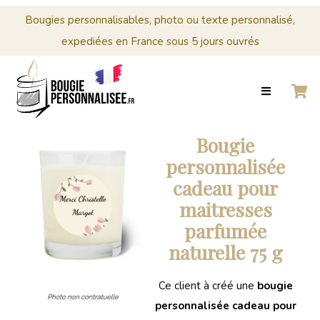
Menu
Cérémonies
Bougies personnalisables, photo ou texte personnalisé,
expediées en France sous 5 jours ouvrés
0
Panier
ACCUEIL
BOUGIES
MARIAGE
CRÉER
PERSONNALISÉES
Panier
VOTRE
BOUGIE
Votre
Bougie
PERSONNALISÉE
panier
personnalisée
est
CÉRÉMONIES
cadeau pour
vide.
maitresses
PROFESSIONNELS
parfumée
CONTACT
naturelle 75 g
0
Ce client à créé une
bougie
PANIER
personnalisée cadeau pour