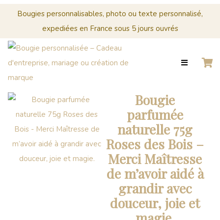
Menu
Cérémonies
Bougies personnalisables, photo ou texte personnalisé,
expediées en France sous 5 jours ouvrés
0
Panier
ACCUEIL
BOUGIES
MARIAGE
CRÉER
PERSONNALISÉES
Panier
VOTRE
BOUGIE
Votre
Bougie
PERSONNALISÉE
panier
parfumée
est
CÉRÉMONIES
naturelle 75g
vide.
Roses des Bois –
PROFESSIONNELS
Merci Maîtresse
CONTACT
de m’avoir aidé à
grandir avec
0
douceur, joie et
PANIER
magie.