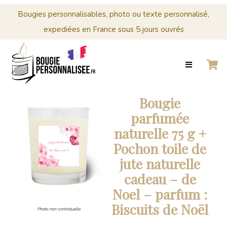
Menu
Cérémonies
Bougies personnalisables, photo ou texte personnalisé,
expediées en France sous 5 jours ouvrés
0
Panier
ACCUEIL
BOUGIES
MARIAGE
CRÉER
PERSONNALISÉES
Panier
VOTRE
BOUGIE
Votre
Bougie
PERSONNALISÉE
panier
parfumée
est
CÉRÉMONIES
naturelle 75 g +
vide.
Pochon toile de
PROFESSIONNELS
jute naturelle
CONTACT
cadeau – de
Noel – parfum :
0
Biscuits de Noël
PANIER