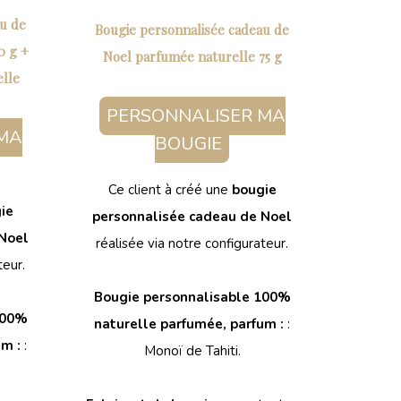
au de
Bougie personnalisée cadeau de
0 g +
Noel parfumée naturelle 75 g
elle
PERSONNALISER MA
MA
BOUGIE
Ce client à créé une
bougie
ie
personnalisée cadeau de Noel
 Noel
réalisée via notre configurateur.
teur.
Bougie personnalisable 100%
100%
naturelle parfumée, parfum :
:
um :
:
Monoï de Tahiti.