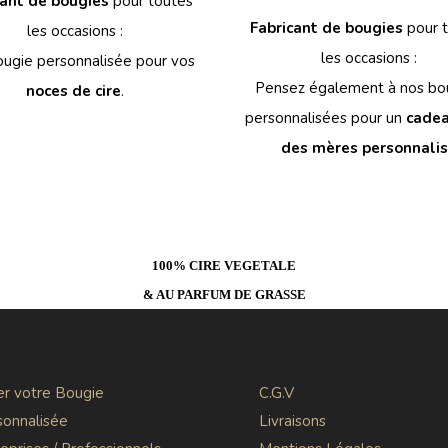
cant de bougies
pour toutes
Fabricant de bougies
pour 
les occasions :
les occasions :
ugie personnalisée pour vos
Pensez également à nos bo
noces de cire
.
personnalisées pour un
cadea
des mères personnali
100% CIRE VEGETALE
& AU PARFUM DE GRASSE
er votre Bougie
C.G.V
sonnalisée
Livraisons