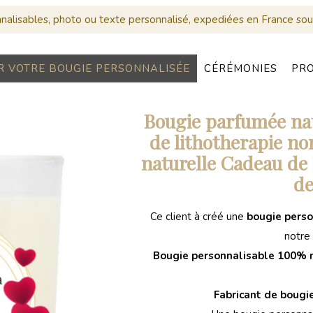
alisables, photo ou texte personnalisé, expediées en France sou
R VOTRE BOUGIE PERSONNALISÉE
CÉRÉMONIES
PR
Bougie parfumée nat
BOUGIES MARIAGE
Panier
PERSONNALISÉES
de lithotherapie no
naturelle Cadeau de
Votre panier est vide
de
Ce client à créé une
bougie pers
notre 
Bougie personnalisable 100% n
Fabricant de bougi