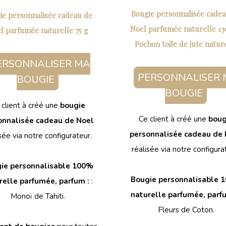
Bougie personnalisée cade
ie personnalisée cadeau de
Noel parfumée naturelle 13
l parfumée naturelle 75 g
Pochon toile de jute natur
ERSONNALISER MA
PERSONNALISER 
BOUGIE
BOUGIE
 client à créé une
bougie
Ce client à créé une
boug
onnalisée cadeau de Noel
personnalisée cadeau de
sée via notre configurateur.
réalisée via notre configura
ie personnalisable 100%
Bougie personnalisable 
relle parfumée, parfum :
:
naturelle parfumée, parf
Monoï de Tahiti.
Fleurs de Coton.