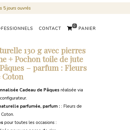
s 5 jours ouvrés
0
OFESSIONNELS
CONTACT
PANIER
urelle 130 g avec pierres
ne + Pochon toile de jute
 Pâques – parfum : Fleurs
.
 Coton
onnalisée Cadeau de Pâques
réalisée via
configurateur.
aturelle parfumée, parfum :
: Fleurs de
Coton.
es
pour toutes les occasions :