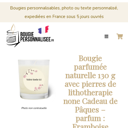
Menu
Cérémonies
Bougies personnalisables, photo ou texte personnalisé,
expediées en France sous 5 jours ouvrés
0
Panier
ACCUEIL
BOUGIES
MARIAGE
CRÉER
PERSONNALISÉES
Panier
VOTRE
BOUGIE
Votre
Bougie
PERSONNALISÉE
panier
parfumée
est
CÉRÉMONIES
naturelle 130 g
vide.
avec pierres de
PROFESSIONNELS
lithotherapie
CONTACT
none Cadeau de
Pâques –
0
parfum :
PANIER
Framboise