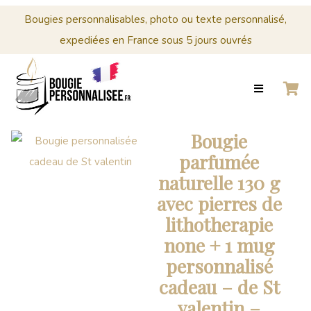
Menu
Cérémonies
Bougies personnalisables, photo ou texte personnalisé,
expediées en France sous 5 jours ouvrés
0
Panier
ACCUEIL
BOUGIES
MARIAGE
CRÉER
PERSONNALISÉES
Panier
VOTRE
BOUGIE
Votre
Bougie
PERSONNALISÉE
panier
parfumée
est
CÉRÉMONIES
naturelle 130 g
vide.
avec pierres de
PROFESSIONNELS
lithotherapie
CONTACT
none + 1 mug
personnalisé
0
cadeau – de St
PANIER
valentin –