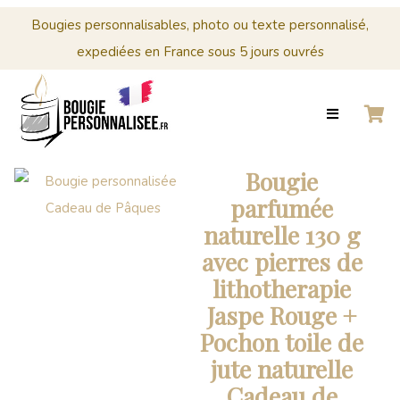
Menu
Cérémonies
Bougies personnalisables, photo ou texte personnalisé,
expediées en France sous 5 jours ouvrés
0
Panier
ACCUEIL
BOUGIES
MARIAGE
CRÉER
PERSONNALISÉES
Panier
VOTRE
BOUGIE
Votre
Bougie
PERSONNALISÉE
panier
parfumée
est
CÉRÉMONIES
naturelle 130 g
vide.
avec pierres de
PROFESSIONNELS
lithotherapie
CONTACT
Jaspe Rouge +
Pochon toile de
0
jute naturelle
PANIER
Cadeau de