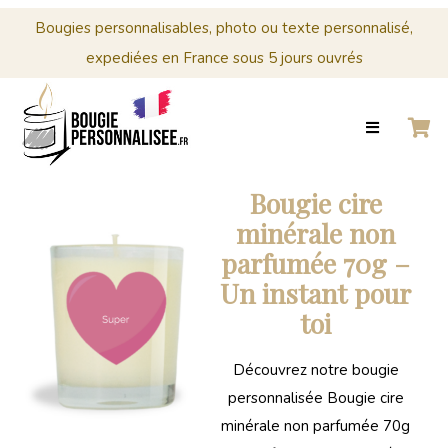
Menu
Cérémonies
Bougies personnalisables, photo ou texte personnalisé,
expediées en France sous 5 jours ouvrés
0
Panier
ACCUEIL
BOUGIES
MARIAGE
CRÉER
PERSONNALISÉES
Panier
VOTRE
BOUGIE
Votre
Bougie cire
PERSONNALISÉE
panier
minérale non
est
CÉRÉMONIES
parfumée 70g –
vide.
Un instant pour
PROFESSIONNELS
toi
CONTACT
Découvrez notre bougie
0
personnalisée Bougie cire
PANIER
minérale non parfumée 70g