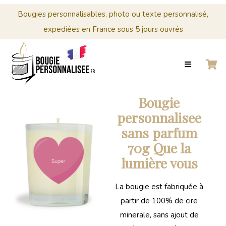
Menu
Cérémonies
Bougies personnalisables, photo ou texte personnalisé,
expediées en France sous 5 jours ouvrés
0
Panier
ACCUEIL
BOUGIES
MARIAGE
CRÉER
PERSONNALISÉES
Panier
VOTRE
BOUGIE
Votre
Bougie
PERSONNALISÉE
panier
personnalisee
est
CÉRÉMONIES
sans parfum
vide.
70g Que la
PROFESSIONNELS
lumière vous
CONTACT
La bougie est fabriquée à
0
partir de 100% de cire
PANIER
minerale, sans ajout de