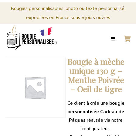
Menu
Cérémonies
Bougies personnalisables, photo ou texte personnalisé,
expediées en France sous 5 jours ouvrés
0
Panier
ACCUEIL
BOUGIES
MARIAGE
CRÉER
PERSONNALISÉES
Panier
VOTRE
BOUGIE
Votre
Bougie à mèche
PERSONNALISÉE
panier
unique 130 g –
est
CÉRÉMONIES
Menthe Poivrée
vide.
– Oeil de tigre
PROFESSIONNELS
CONTACT
Ce client à créé une
bougie
personnalisée Cadeau de
0
Pâques
réalisée via notre
PANIER
configurateur.